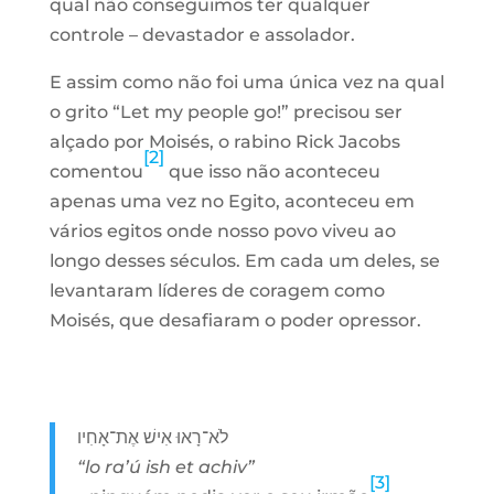
qual não conseguimos ter qualquer
controle – devastador e assolador.
E assim como não foi uma única vez na qual
o grito “Let my people go!” precisou ser
alçado por Moisés, o rabino Rick Jacobs
[2]
comentou
que isso não aconteceu
apenas uma vez no Egito, aconteceu em
vários egitos onde nosso povo viveu ao
longo desses séculos. Em cada um deles, se
levantaram líderes de coragem como
Moisés, que desafiaram o poder opressor.
לֹא־רָאוּ אִישׁ אֶת־אָחִיו
“lo ra’ú ish et achiv”
[3]