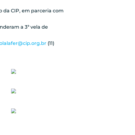
 da CIP, em parceria com
nderam a 3ª vela de
olalafer@cip.org.br
(11)