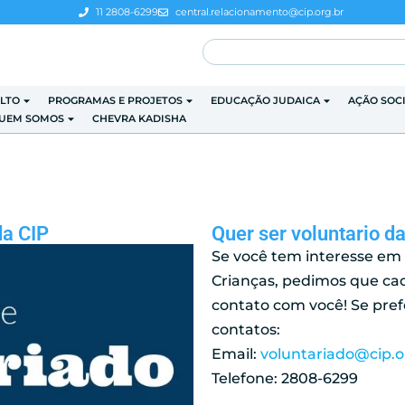
11 2808-6299
central.relacionamento@cip.org.br
LTO
PROGRAMAS E PROJETOS
EDUCAÇÃO JUDAICA
AÇÃO SOC
UEM SOMOS
CHEVRA KADISHA
da CIP
Quer ser voluntario d
Se você tem interesse em 
Crianças, pedimos que ca
contato com você! Se pref
contatos:
Email:
voluntariado@cip.o
Telefone: 2808-6299