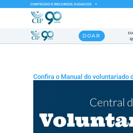
CONTEÚDO E RECURSOS JUDAICOS
CU
DOAR
Q
Confira o Manual do voluntariado 