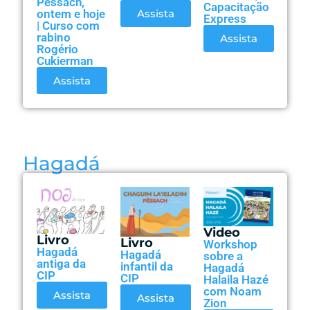
Pêssach,
Capacitação
Assista
ontem e hoje
Express
| Curso com
rabino
Assista
Rogério
Cukierman
Assista
Hagadá
Video
Livro
Livro
Workshop
Hagadá
Hagadá
sobre a
antiga da
infantil da
Hagadá
CIP
CIP
Halaila Hazé
com Noam
Assista
Assista
Zion