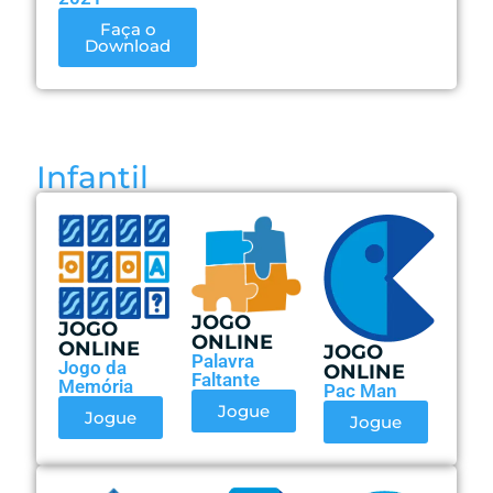
Faça o
Download
Infantil
JOGO
JOGO
ONLINE
ONLINE
JOGO
Palavra
Jogo da
ONLINE
Faltante
Memória
Pac Man
Jogue
Jogue
Jogue