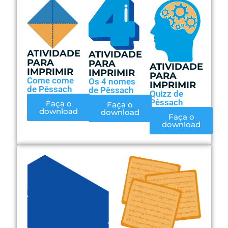
ATIVIDADE
ATIVIDADE
PARA
PARA
ATIVIDADE
IMPRIMIR
IMPRIMIR
PARA
Come come
Os 4 nomes
IMPRIMIR
de Pêssach
de Pêssach
Quizz de
Pêssach
Faça o
Faça o
download
download
Faça o
download