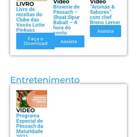
Video
Video
LIVRO
Brownie de
“Aromas &
Livro de
Pêssach –
Sabores”
receitas do
Shaat Sipur
com chef
Clube das
Babait – A
Breno Lerner
Vovós Lotte
hora do
Pinkuss
Assista
conto
Faça o
Assista
Download
Entretenimento
VÍDEO
Programa
Especial de
Pêssach da
Maturidade
2021