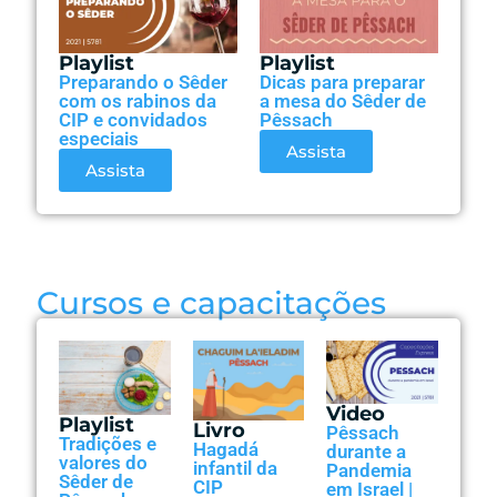
Playlist
Playlist
Preparando o Sêder
Dicas para preparar
com os rabinos da
a mesa do Sêder de
CIP e convidados
Pêssach
especiais
Assista
Assista
Cursos e capacitações
Video
Playlist
Livro
Pêssach
Tradições e
Hagadá
durante a
valores do
infantil da
Pandemia
Sêder de
CIP
em Israel |