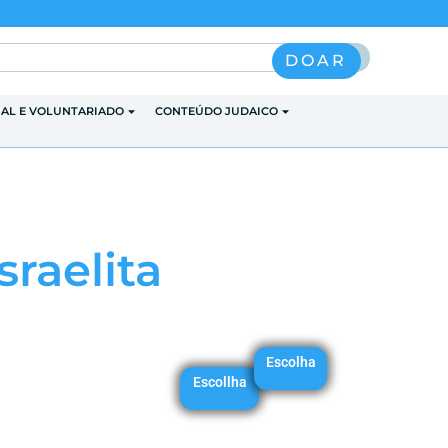
Pesquisar
DOAR
IAL E VOLUNTARIADO
CONTEÚDO JUDAICO
raelita
Escolha
Escollha