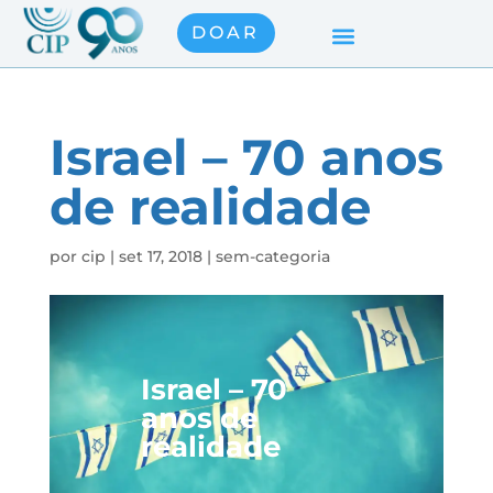
DOAR
Israel – 70 anos
de realidade
por
cip
|
set 17, 2018
|
sem-categoria
Israel – 70
anos de
realidade