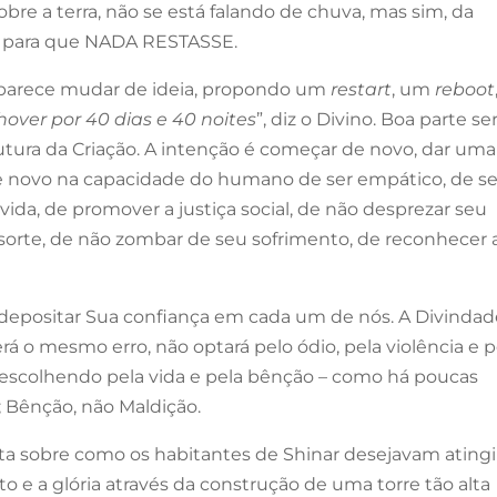
obre a terra, não se está falando de chuva, mas sim, da
a, para que NADA RESTASSE.
arece mudar de ideia, propondo um
restart
, um
reboot
hover por 40 dias e 40 noites
”, diz o Divino. Boa parte se
rutura da Criação. A intenção é começar de novo, dar uma
 novo na capacidade do humano de ser empático, de s
vida, de promover a justiça social, de não desprezar seu
 sorte, de não zombar de seu sofrimento, de reconhecer 
m depositar Sua confiança em cada um de nós. A Divinda
 o mesmo erro, não optará pelo ódio, pela violência e p
, escolhendo pela vida e pela bênção – como há poucas
; Bênção, não Maldição.
onta sobre como os habitantes de Shinar desejavam atingi
o e a glória através da construção de uma torre tão alta