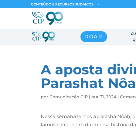
CONTEÚDO E RECURSOS JUDAICOS
CU
DOAR
Q
A aposta divi
Parashat Nô
por
Comunicação CIP
|
out 31, 2024
|
Coment
Nessa semana lemos a parashá Nôa
ḥ
, 
famosa arca, além da curiosa história da