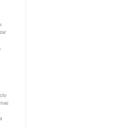
e.
zar
,
clo
 nas
a