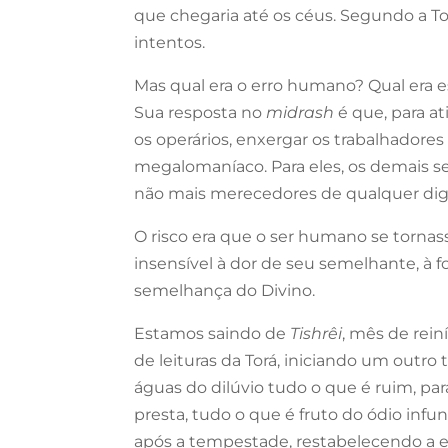
que chegaria até os céus. Segundo a Tor
intentos.
Mas qual era o erro humano? Qual era e
Sua resposta no
midrash
é que, para at
os operários, enxergar os trabalhadore
megalomaníaco. Para eles, os demais 
não mais merecedores de qualquer di
O risco era que o ser humano se torna
insensível à dor de seu semelhante, à
semelhança do Divino.
Estamos saindo de
Tishrêi
, mês de rei
de leituras da Torá, iniciando um outr
águas do dilúvio tudo o que é ruim, pa
presta, tudo o que é fruto do ódio infu
após a tempestade, restabelecendo a 