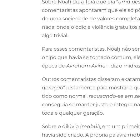
Sobre Nôa
ḥ
diz a Torá que era “
uma pess
comentaristas apontaram que ele só pô
de uma sociedade de valores completa
nada, onde o ódio e violência gratuitos
algo trivial.
Para esses comentaristas, Nôa
ḥ
não ser
o tipo que havia se tornado comum, ele 
época de
Avraham Avínu
– diz o midra
Outros comentaristas disseram exatame
geração
” justamente para mostrar o quã
tido como normal,
recusando-se em se
conseguia se manter justo e íntegro na
toda e qualquer geração.
Sobre o dilúvio (
mabúl
), em um primei
havia sido criado. A própria palavra
mab