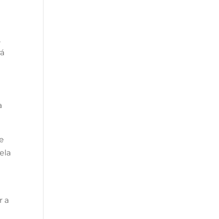
,
rá
e
a
de
ela
r a