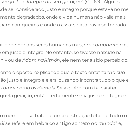
oa justa e íntegra na sua geração
” (Gn 6:9). Alguns
de ser considerado justo e íntegro porque estava no m
mente degradados, onde a vida humana não valia mais
 eram corriqueiros e onde o assassinato havia se tornado
ia o melhor dos seres humanos mas,
em comparação
c
era justo e íntegro. No entanto, se tivesse nascido na
sh – ou de
Adám haRishón
, ele nem teria sido percebido
nte o oposto, explicando que o texto enfatiza “
na sua
o justo e íntegro ele era, ousando ir contra tudo o que 
 tornar como os demais
. Se alguém com tal caráter
quela geração, então certamente seria justo e íntegro 
ro momento se trata de uma destruição total de tudo o
úl
se refere em hebraico antigo ao “
teto do mundo
” e,