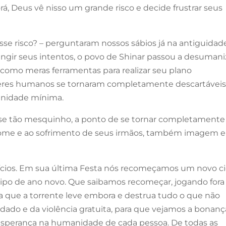
á, Deus vê nisso um grande risco e decide frustrar seus
sse risco? – perguntaram nossos sábios já na antiguidad
ingir seus intentos, o povo de Shinar passou a desumani
s como meras ferramentas para realizar seu plano
seres humanos se tornaram completamente descartáveis
gnidade mínima.
sse tão mesquinho, a ponto de se tornar completamente
 fome e ao sofrimento de seus irmãos, também imagem e
nícios. Em sua última Festa nós recomeçamos um novo ci
o tipo de ano novo. Que saibamos recomeçar, jogando fora
ra que a torrente leve embora e destrua tudo o que não
ndado e da violência gratuita, para que vejamos a bonanç
esperança na humanidade de cada pessoa. De todas as