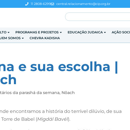
11 2808-6299
central.relacionamento@cip.org.br
LTO
PROGRAMAS E PROJETOS
EDUCAÇÃO JUDAICA
AÇÃO SOC
UEM SOMOS
CHEVRA KADISHA
na e sua escolha |
ach
ários da parashá da semana
,
Nôach
onde encontramos a história do terrível dilúvio, de sua
 Torre de Babel (
Migdál Bavél
).