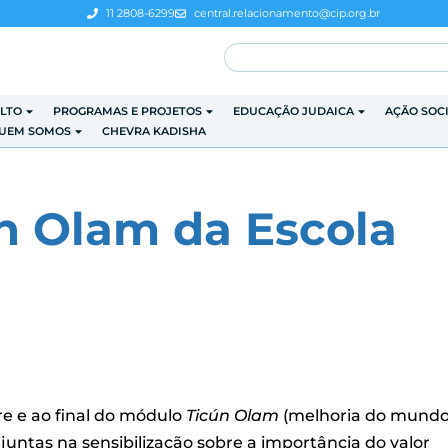
11 2808-6299
central.relacionamento@cip.org.br
LTO
PROGRAMAS E PROJETOS
EDUCAÇÃO JUDAICA
AÇÃO SOC
UEM SOMOS
CHEVRA KADISHA
n Olam da Escola
e e ao final do módulo
Ticún Olam
(melhoria do mundo
untas na sensibilização
sobre a importância do valor