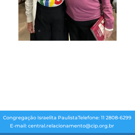
Congregação Israelita Paulista
Telefone: 11 2808-6299
E-mail: central.relacionamento@cip.org.br