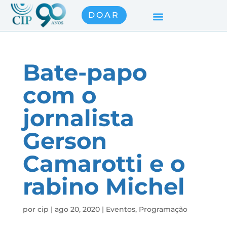
DOAR
Bate-papo
com o
jornalista
Gerson
Camarotti e o
rabino Michel
por
cip
|
ago 20, 2020
|
Eventos
,
Programação