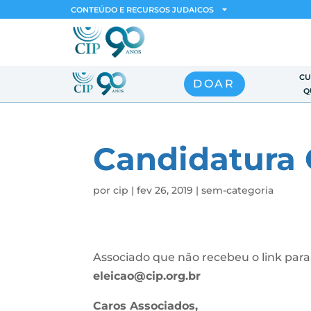
CONTEÚDO E RECURSOS JUDAICOS
CU
DOAR
Q
Candidatura 
por
cip
|
fev 26, 2019
|
sem-categoria
Associado que não recebeu o link par
eleicao@cip.org.br
Caros Associados,