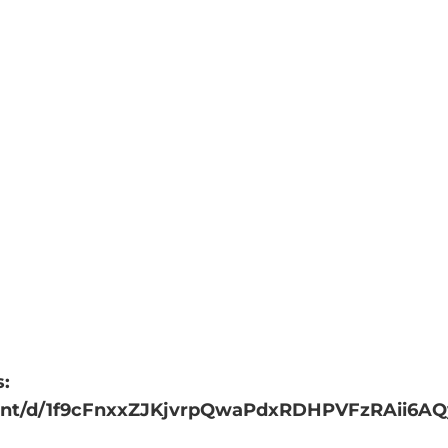
s:
ment/d/1f9cFnxxZJKjvrpQwaPdxRDHPVFzRAii6A