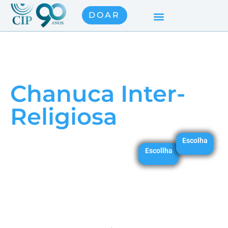
DOAR
Chanuca Inter-
Religiosa
Escolha
Escollha