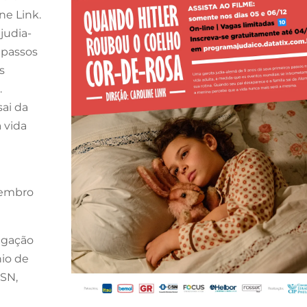
ne Link.
judia-
 passos
s
.
sai da
 vida
zembro
egação
nio de
CSN,