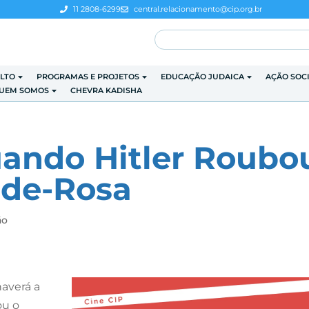
11 2808-6299
central.relacionamento@cip.org.br
LTO
PROGRAMAS E PROJETOS
EDUCAÇÃO JUDAICA
AÇÃO SOC
UEM SOMOS
CHEVRA KADISHA
uando Hitler Roubo
-de-Rosa
ão
haverá a
ou o