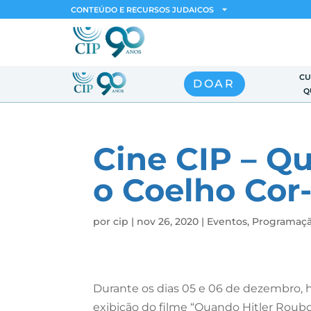
CONTEÚDO E RECURSOS JUDAICOS
CU
DOAR
Q
Cine CIP – Q
o Coelho Cor
por
cip
|
nov 26, 2020
|
Eventos
,
Programaç
Durante os dias 05 e 06 de dezembro, 
exibição do filme “Quando Hitler Roub