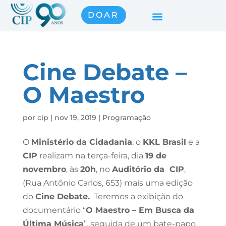
DOAR
Cine Debate –
O Maestro
por
cip
|
nov 19, 2019
|
Programação
O
Ministério da Cidadania
, o
KKL Brasil
e a
CIP
realizam na terça-feira, dia
19 de
novembro
, às
20h
, no
Auditório da CIP
,
(Rua Antônio Carlos, 653) mais uma edição
do
Cine Debate.
Teremos a exibição do
documentário “
O Maestro – Em Busca da
Última Música
”, seguida de um bate-papo