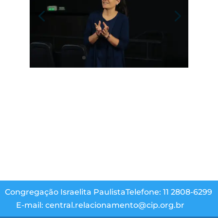
Congregação Israelita Paulista
Telefone: 11 2808-6299
E-mail: central.relacionamento@cip.org.br