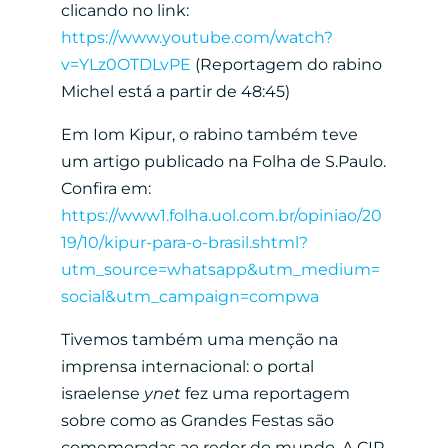
clicando no link:
https://www.youtube.com/watch?
v=YLz0OTDLvPE
(Reportagem do rabino
Michel está a partir de 48:45)
Em Iom Kipur, o rabino também teve
um artigo publicado na Folha de S.Paulo.
Confira em:
https://www1.folha.uol.com.br/opiniao/20
19/10/kipur-para-o-brasil.shtml?
utm_source=whatsapp&utm_medium=
social&utm_campaign=compwa
Tivemos também uma menção na
imprensa internacional: o portal
israelense
ynet
fez uma reportagem
sobre como as Grandes Festas são
comemoradas ao redor do mundo. A CIP