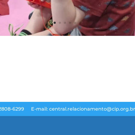
 2808-6299
E-mail: central.relacionamento@cip.org.b