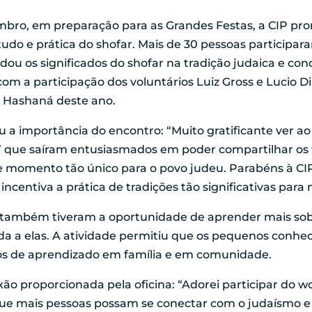
mbro, em preparação para as Grandes Festas, a CIP pr
tudo e prática do shofar. Mais de 30 pessoas particip
dou os significados do shofar na tradição judaica e con
m a participação dos voluntários Luiz Gross e Lucio D
h Hashaná deste ano.
a importância do encontro: “Muito gratificante ver ao 
r’ que saíram entusiasmados em poder compartilhar o
e momento tão único para o povo judeu. Parabéns à CIP 
 incentiva a prática de tradições tão significativas par
s também tiveram a oportunidade de aprender mais so
da a elas. A atividade permitiu que os pequenos conhe
s de aprendizado em família e em comunidade.
ão proporcionada pela oficina: “Adorei participar do w
 que mais pessoas possam se conectar com o judaísm