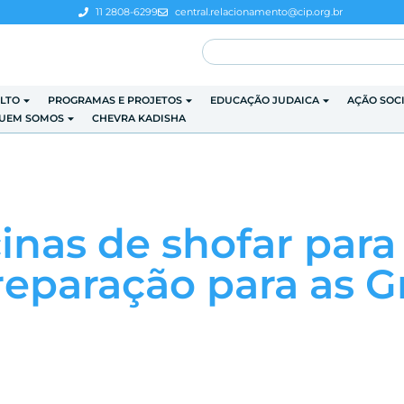
11 2808-6299
central.relacionamento@cip.org.br
LTO
PROGRAMAS E PROJETOS
EDUCAÇÃO JUDAICA
AÇÃO SOC
UEM SOMOS
CHEVRA KADISHA
cinas de shofar para
reparação para as G