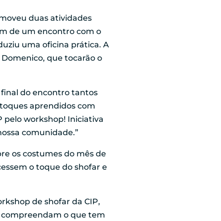
omoveu duas atividades
aram de um encontro com o
duziu uma oficina prática. A
i Domenico, que tocarão o
final do encontro tantos
s toques aprendidos com
pelo workshop! Iniciativa
a nossa comunidade.”
bre os costumes do mês de
cessem o toque do shofar e
orkshop de shofar da CIP,
o e compreendam o que tem