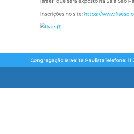
Israel” que será exposto na Sala São P
Inscrições no site:
https://www.fisesp.o
Congregação Israelita Paulista
Telefone: 11