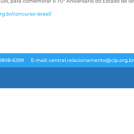
aulo, para comemorar o 70º Aniversário do Estado de Isr
rg.br/concurso-israel/
 2808-6299
E-mail: central.relacionamento@cip.org.b