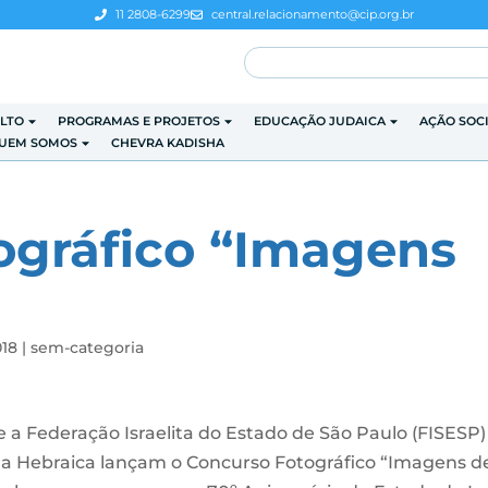
11 2808-6299
central.relacionamento@cip.org.br
LTO
PROGRAMAS E PROJETOS
EDUCAÇÃO JUDAICA
AÇÃO SOC
UEM SOMOS
CHEVRA KADISHA
ográfico “Imagens
018
|
sem-categoria
 e a Federação Israelita do Estado de São Paulo (FISESP)
 da Hebraica lançam o Concurso Fotográfico “Imagens d