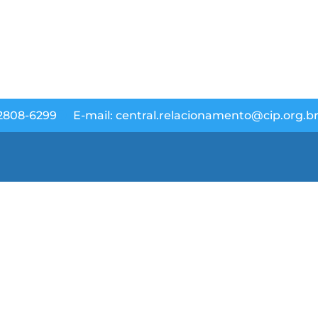
 2808-6299
E-mail: central.relacionamento@cip.org.b