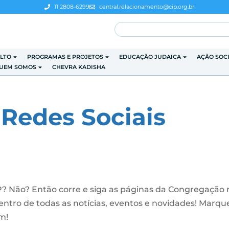
11 2808-6299
central.relacionamento@cip.org.br
LTO
PROGRAMAS E PROJETOS
EDUCAÇÃO JUDAICA
AÇÃO SOC
UEM SOMOS
CHEVRA KADISHA
 Redes Sociais
IP? Não? Então corre e siga as páginas da Congregação 
entro de todas as notícias, eventos e novidades! Marqu
m!