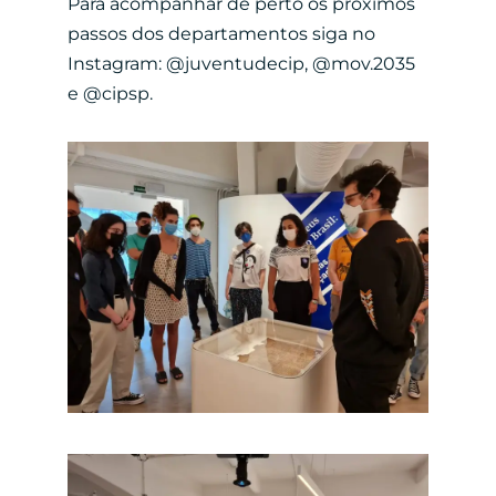
Para acompanhar de perto os próximos
passos dos departamentos siga no
Instagram: @juventudecip, @mov.2035
e @cipsp.