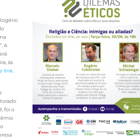
 Rogério
lo
ema
”. A
erá
ra, às
e link
.
e
utorado
 foi o
Prêmio
do
eresa