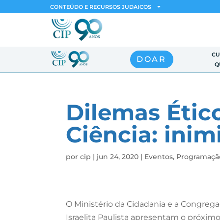
CONTEÚDO E RECURSOS JUDAICOS
CU
DOAR
Q
Dilemas Ético
Ciência: inim
por
cip
|
jun 24, 2020
|
Eventos
,
Programaçã
O Ministério da Cidadania e a Congreg
Israelita Paulista apresentam o próxim