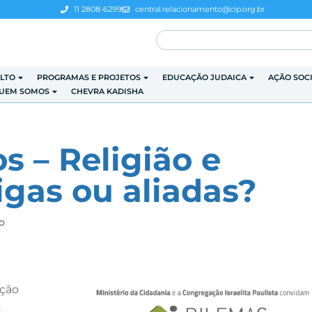
11 2808-6299
central.relacionamento@cip.org.br
LTO
PROGRAMAS E PROJETOS
EDUCAÇÃO JUDAICA
AÇÃO SOC
UEM SOMOS
CHEVRA KADISHA
s – Religião e
igas ou aliadas?
o
ação
o