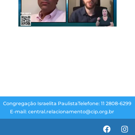
Congregação Israelita Paulista
Telefone: 11 2808-6299
E-mail: central.relacionamento@cip.org.br