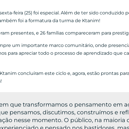
exta-feira (25) foi especial. Além de ter sido conduzido 
 também foi a formatura da turma de Ktanim!
veram presentes, e 26 famílias compareceram para presti
empre um importante marco comunitário, onde presenci
amos para apreciar todo o processo de aprendizado que c
 Ktanim concluíram este ciclo e, agora, estão prontas para
á!
em que transformamos o pensamento em aç
e pensamos, discutimos, construímos e refl
ação nesse momento. O público, na maioria 
experienciado e pensado nos bastidores, mas