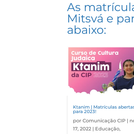
As matrícul
Mitsvá e pa
abaixo:
Ktanim | Matrículas aberta
para 2023!
por
Comunicação CIP
|
n
17, 2022
|
Educação
,