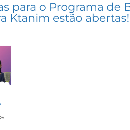
as para o Programa de B
ra Ktanim estão abertas
s
ov