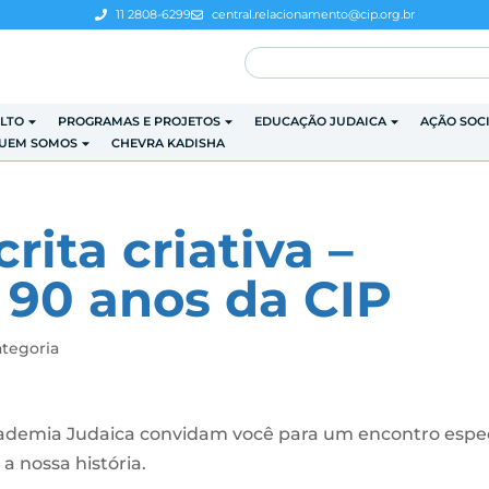
11 2808-6299
central.relacionamento@cip.org.br
LTO
PROGRAMAS E PROJETOS
EDUCAÇÃO JUDAICA
AÇÃO SOC
UEM SOMOS
CHEVRA KADISHA
rita criativa –
90 anos da CIP
tegoria
cademia Judaica convidam você para um encontro espec
 nossa história.