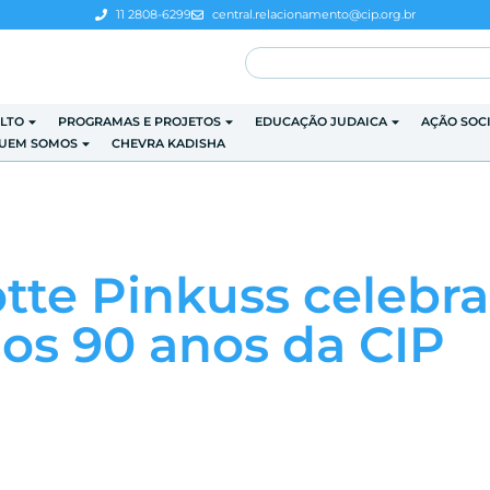
11 2808-6299
central.relacionamento@cip.org.br
LTO
PROGRAMAS E PROJETOS
EDUCAÇÃO JUDAICA
AÇÃO SOC
UEM SOMOS
CHEVRA KADISHA
otte Pinkuss celebr
s 90 anos da CIP