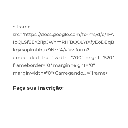
<iframe
src="https://docs.google.com/forms/d/e/1FA
IpQLSf8EY2I1pJWnmRHiBQOLYrXfyEoDEqB
kgXsoplmhbux9NrriA/viewform?
embedded=true" width="700" height="520"
frameborder="0" marginheight="0"
marginwidth="0">Carregando…</iframe>
Faça sua inscrição: