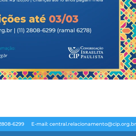
 2808-6299
E-mail: central.relacionamento@cip.org.b