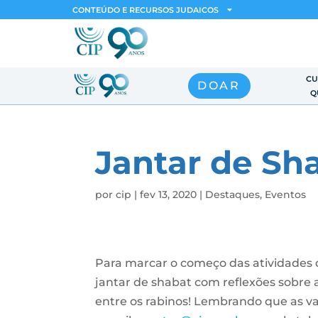
CONTEÚDO E RECURSOS JUDAICOS
CU
DOAR
Q
Jantar de Sh
por
cip
|
fev 13, 2020
|
Destaques
,
Eventos
Para marcar o começo das atividades 
jantar de shabat com reflexões sobre a
entre os rabinos! Lembrando que as va