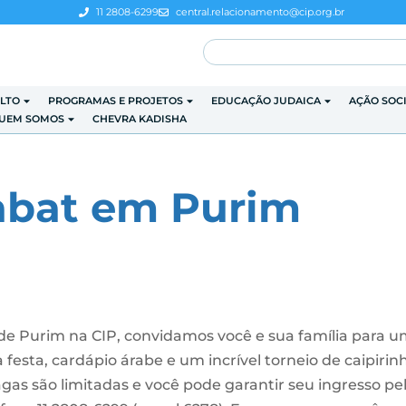
11 2808-6299
central.relacionamento@cip.org.br
LTO
PROGRAMAS E PROJETOS
EDUCAÇÃO JUDAICA
AÇÃO SOC
UEM SOMOS
CHEVRA KADISHA
abat em Purim
de Purim na CIP, convidamos você e sua família para 
 festa, cardápio árabe e um incrível torneio de caipirin
gas são limitadas e você pode garantir seu ingresso pe