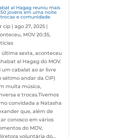
abat al Hagag reuniu mais
 50 jovens em uma noite
 trocas e comunidade
r
cip
|
ago 27, 2025
|
onteceu
,
MOV 20:35
,
tícias
 última sexta, aconteceu
Shabat al Hagag do MOV.
i um cabalat ao ar livre
o sétimo andar da CIP)
m muita música,
nversa e trocas.Tivemos
mo convidada a Natasha
exander que, além de
tar conosco em vários
mentos do MOV,
Diretora voluntária do...