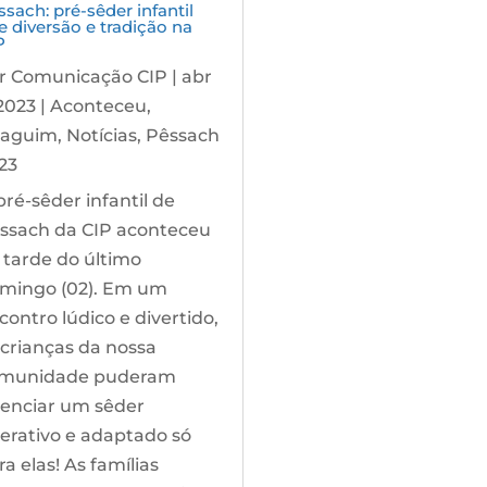
ssach: pré-sêder infantil
e diversão e tradição na
P
r
Comunicação CIP
|
abr
 2023
|
Aconteceu
,
aguim
,
Notícias
,
Pêssach
23
pré-sêder infantil de
ssach da CIP aconteceu
 tarde do último
mingo (02). Em um
contro lúdico e divertido,
 crianças da nossa
munidade puderam
venciar um sêder
terativo e adaptado só
ra elas! As famílias