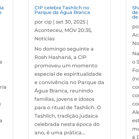
ia
CIP celebra Tashlich no
Sh
e
Parque da Água Branca
de
de
por
cip
|
set 30, 2025
|
po
Aconteceu
,
MOV 20:35
,
Ac
Notícias
No
No domingo seguinte a
Na
Rosh Hashaná, a CIP
de
o 
promoveu um momento
Fo
especial de espiritualidade
(n
e convivência no Parque da
ria
co
Água Branca, reunindo
co
famílias, jovens e idosos
u
co
para o ritual de Tashlich. O
Al
Tashlich, tradição judaica
a
es
celebrada nesta época do
mo
ano, é uma prática...
é 