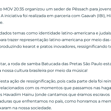
), o MOV 20:35 organizou um seder de Pêssach para jove
 iniciativa foi realizada em parceria com Gaavah (IBI), H
e.
rdados temas como identidade latino-americana e judaís
 para trazer representação latino-americana por meio das
produzindo kearot e pratos inovadores, ressignificando
tar, a roda de samba Batucada das Pretas São Paulo est
 nossa cultura brasileira por meio da música!
esta ação de ressignificação, pois cada parte dela foi rei
relacionados com os momentos que passamos nas haga
avadim Hainu (onde cantamos que éramos escravos e a
taduras que enfrentamos no país, como honramos a me
eixaram na nossa sociedade.