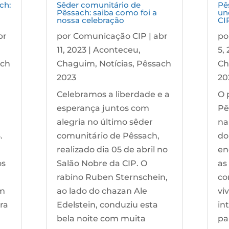
ch:
Sêder comunitário de
Pê
Pêssach: saiba como foi a
un
nossa celebração
CI
br
por
Comunicação CIP
|
abr
po
11, 2023
|
Aconteceu
,
5,
ach
Chaguim
,
Notícias
,
Pêssach
Ch
2023
20
Celebramos a liberdade e a
O 
esperança juntos com
Pê
alegria no último sêder
na
.
comunitário de Pêssach,
do
m
realizado dia 05 de abril no
en
os
Salão Nobre da CIP. O
as
rabino Ruben Sternschein,
co
um
ao lado do chazan Ale
vi
ra
Edelstein, conduziu esta
in
bela noite com muita
pa