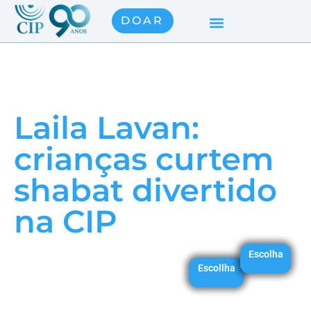
DOAR
Laila Lavan:
crianças curtem
shabat divertido
na CIP
Escolha
Escollha