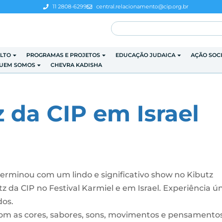
11 2808-6299
central.relacionamento@cip.org.br
LTO
PROGRAMAS E PROJETOS
EDUCAÇÃO JUDAICA
AÇÃO SOC
UEM SOMOS
CHEVRA KADISHA
 da CIP em Israel
erminou com um lindo e significativo show no Kibutz
z da CIP no Festival Karmiel e em Israel. Experiência ú
dos.
om as cores, sabores, sons, movimentos e pensamento