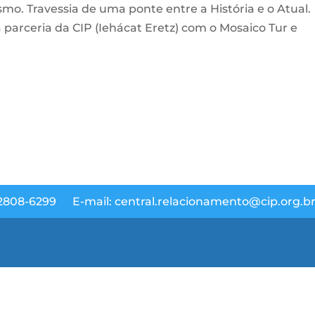
o. Travessia de uma ponte entre a História e o Atual.
 parceria da CIP (Iehácat Eretz) com o Mosaico Tur e
 2808-6299
E-mail: central.relacionamento@cip.org.b