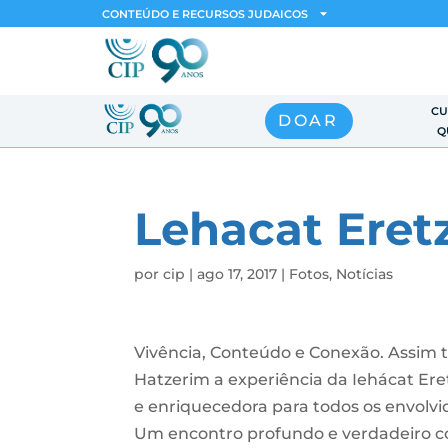
CONTEÚDO E RECURSOS JUDAICOS
CU
DOAR
Q
Lehacat Eretz
por
cip
|
ago 17, 2017
|
Fotos
,
Notícias
Vivência, Conteúdo e Conexão. Assim t
Hatzerim a experiência da Iehácat Eret
e enriquecedora para todos os envolvi
Um encontro profundo e verdadeiro c