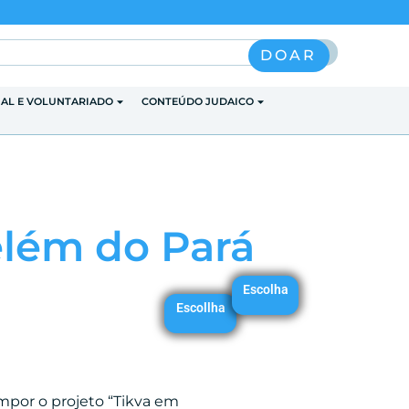
Pesquisar
DOAR
IAL E VOLUNTARIADO
CONTEÚDO JUDAICO
elém do Pará
Escolha
Escollha
mpor o projeto “Tikva em