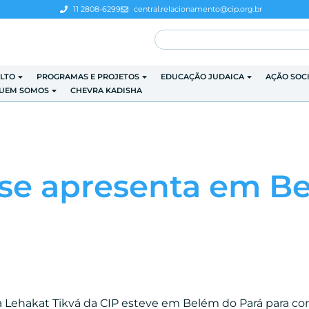
11 2808-6299
central.relacionamento@cip.org.br
LTO
PROGRAMAS E PROJETOS
EDUCAÇÃO JUDAICA
AÇÃO SOC
UEM SOMOS
CHEVRA KADISHA
 se apresenta em B
a Lehakat Tikvá da CIP esteve em Belém do Pará para co