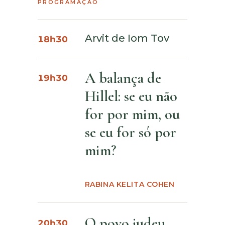
PROGRAMAÇÃO
Arvit de Iom Tov
18h30
A balança de
19h30
Hillel: se eu não
for por mim, ou
se eu for só por
mim?
RABINA KELITA COHEN
O povo judeu
20h30