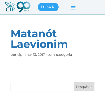
DOAR
Matanót
Laevionim
por
cip
|
mar 13, 2017
|
sem-categoria