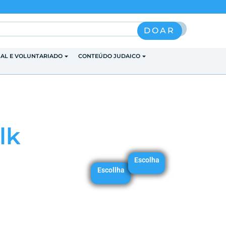
Pesquisar
DOAR
IAL E VOLUNTARIADO
CONTEÚDO JUDAICO
lk
Escolha
Escollha