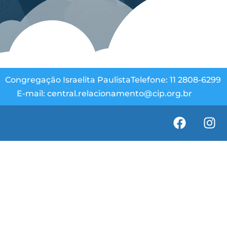
Congregação Israelita Paulista
Telefone: 11 2808-6299
E-mail: central.relacionamento@cip.org.br