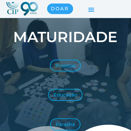
DOAR
MATURIDADE
Projetos
Educação
Parashá