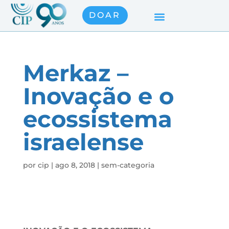
DOAR
Merkaz –
Inovação e o
ecossistema
israelense
por
cip
|
ago 8, 2018
|
sem-categoria