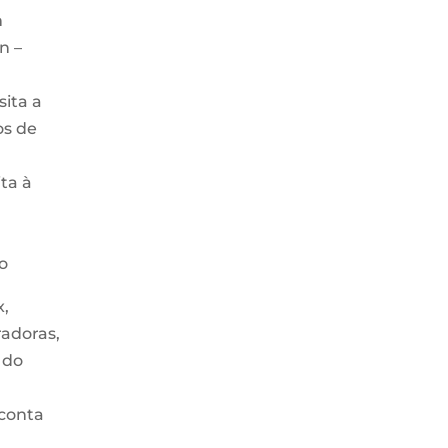
m
on –
sita a
os de
ita à
o
x,
radoras,
 do
 conta