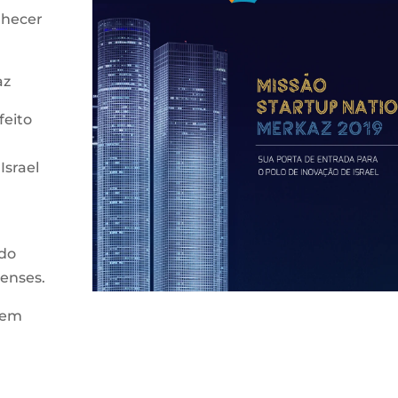
nhecer
az
feito
srael
 do
lenses.
o em