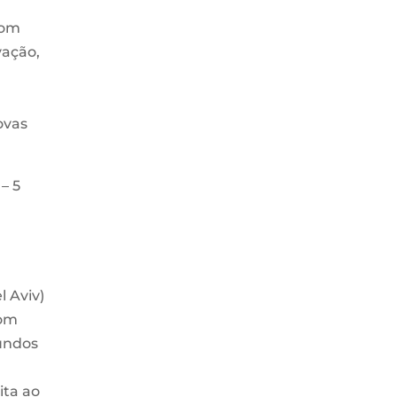
com
vação,
ovas
– 5
l Aviv)
com
Fundos
sita ao