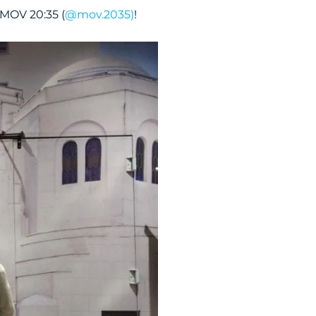
MOV 20:35 (
@mov.2035)
!