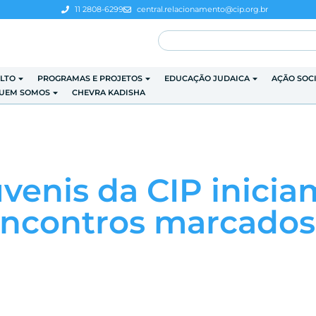
11 2808-6299
central.relacionamento@cip.org.br
LTO
PROGRAMAS E PROJETOS
EDUCAÇÃO JUDAICA
AÇÃO SOC
UEM SOMOS
CHEVRA KADISHA
enis da CIP inicia
ncontros marcados