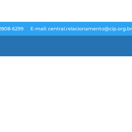
 2808-6299
E-mail: central.relacionamento@cip.org.b