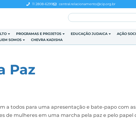
11 2808-6299
central.relacionamento@cip.org.br
LTO
PROGRAMAS E PROJETOS
EDUCAÇÃO JUDAICA
AÇÃO SOC
UEM SOMOS
CHEVRA KADISHA
a Paz
idam a todos para uma apresentação e bate-papo com as
res de mulheres em uma marcha pela paz e pelo papel 