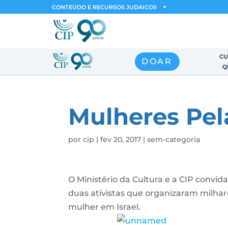
CONTEÚDO E RECURSOS JUDAICOS
CU
DOAR
Q
Mulheres Pel
por
cip
|
fev 20, 2017
|
sem-categoria
O Ministério da Cultura e a CIP conv
duas ativistas que organizaram milha
mulher em Israel.