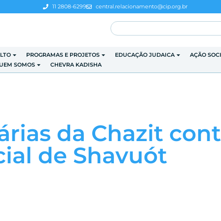
11 2808-6299
central.relacionamento@cip.org.br
LTO
PROGRAMAS E PROJETOS
EDUCAÇÃO JUDAICA
AÇÃO SOC
UEM SOMOS
CHEVRA KADISHA
dárias da Chazit co
ial de Shavuót