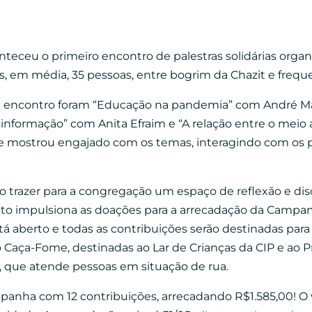
teceu o primeiro encontro de palestras solidárias organ
, em média, 35 pessoas, entre bogrim da Chazit e frequ
e encontro foram “Educação na pandemia” com André M
sinformação” com Anita Efraim e “A relação entre o mei
se mostrou engajado com os temas, interagindo com os p
o trazer para a congregação um espaço de reflexão e di
nto impulsiona as doações para a arrecadação da Campan
tá aberto e todas as contribuições serão destinadas para
o Caça-Fome, destinadas ao Lar de Crianças da CIP e ao Pr
V, que atende pessoas em situação de rua.
nha com 12 contribuições, arrecadando R$1.585,00! O va