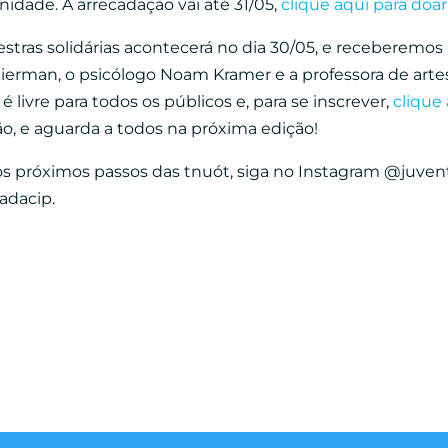
gnidade. A arrecadação vai até 31/05,
clique aqui para doar
tras solidárias acontecerá no dia 30/05, e receberemos a
kierman, o psicólogo Noam Kramer e a professora de artes
 livre para todos os públicos e, para se inscrever,
clique
o, e aguarda a todos na próxima edição!
s próximos passos das tnuót, siga no Instagram @juven
adacip.