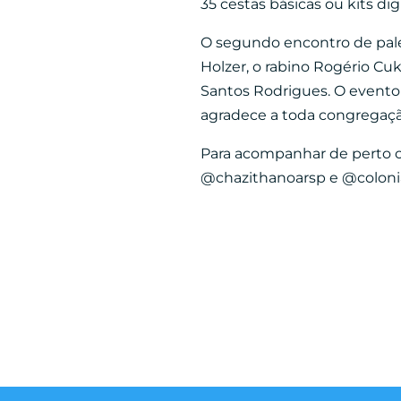
35 ces
tas básicas ou kits di
O segundo encontro de pales
Holzer, o rabino Rogério Cu
Santos Rodrigues. O evento é
agradece a toda congregaçã
Para acompanhar de perto o
@chazithanoarsp e @coloni