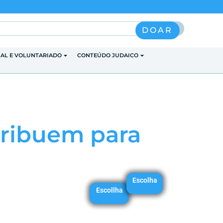
Pesquisar
DOAR
IAL E VOLUNTARIADO
CONTEÚDO JUDAICO
ntribuem para
Escolha
Escollha