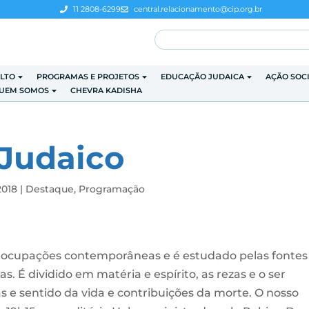
11 2808-6299
central.relacionamento@cip.org.br
LTO
PROGRAMAS E PROJETOS
EDUCAÇÃO JUDAICA
AÇÃO SOC
UEM SOMOS
CHEVRA KADISHA
Judaico
2018
|
Destaque
,
Programação
ocupações contemporâneas e é estudado pelas fontes
cas. É dividido em matéria e espírito, as rezas e o ser
 e sentido da vida e contribuições da morte. O nosso