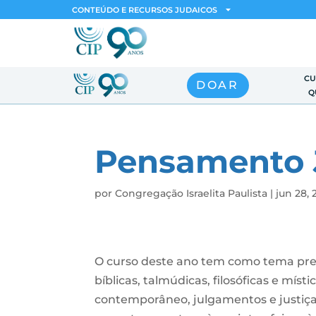
CONTEÚDO E RECURSOS JUDAICOS
CU
DOAR
Q
Pensamento 
por
Congregação Israelita Paulista
|
jun 28, 
O curso deste ano tem como tema pre
bíblicas, talmúdicas, filosóficas e místi
contemporâneo, julgamentos e justiças