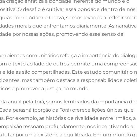
 da criação enfatiza a bondade inerente do mundo e o
sitiva. O desafio é cultivar essa bondade dentro de nós
guras como Adam e Chavá, somos levados a refletir sobr
idades morais que enfrentamos diariamente. As narrativa
idade por nossas ações, promovendo esse senso de
 ambientes comunitários reforça a importância do diálog
 com o texto ao lado de outros permite uma compreensã
es e ideias são compartilhadas. Este estudo comunitário 
ticipantes, mas também destaca a responsabilidade colet
icos e promover a justiça no mundo.
a anual pela Torá, somos lembrados da importância do
ada parashá (porção da Torá) oferece lições únicas que
. Por exemplo, as histórias de rivalidade entre irmãos, a
 compaixão ressoam profundamente, nos incentivando a
e a lutar por uma existência equilibrada. Em um mundo q