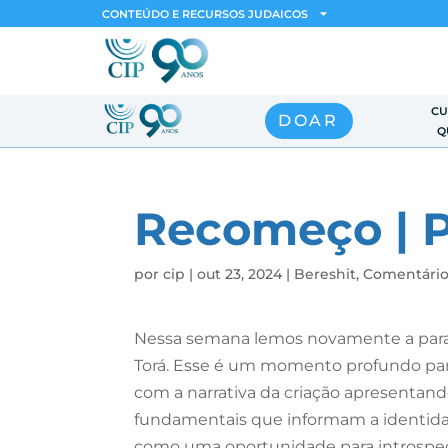
CONTEÚDO E RECURSOS JUDAICOS
CU
DOAR
Q
Recomeço | P
por
cip
|
out 23, 2024
|
Bereshit
,
Comentário
Nessa semana lemos novamente a parashá
Torá. Esse é um momento profundo par
com a narrativa da criação apresentan
fundamentais que informam a identidade
como uma oportunidade para introspe