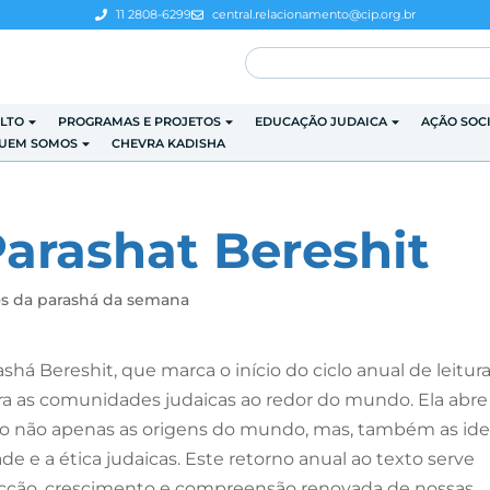
11 2808-6299
central.relacionamento@cip.org.br
LTO
PROGRAMAS E PROJETOS
EDUCAÇÃO JUDAICA
AÇÃO SOC
UEM SOMOS
CHEVRA KADISHA
arashat Bereshit
s da parashá da semana
 Bereshit, que marca o início do ciclo anual de leitur
a as comunidades judaicas ao redor do mundo. Ela abre
do não apenas as origens do mundo, mas, também as ide
 e a ética judaicas. Este retorno anual ao texto serve
cção, crescimento e compreensão renovada de nossas