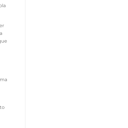
ola
er
da
 que
r
.
 uma
to