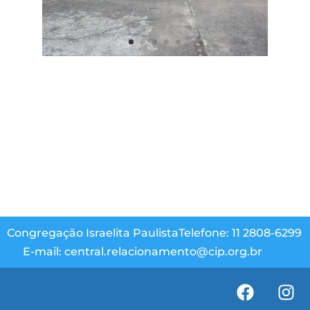
Congregação Israelita Paulista
Telefone: 11 2808-6299
E-mail: central.relacionamento@cip.org.br