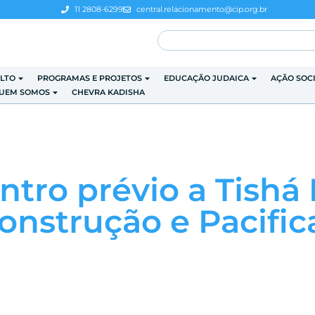
11 2808-6299
central.relacionamento@cip.org.br
LTO
PROGRAMAS E PROJETOS
EDUCAÇÃO JUDAICA
AÇÃO SOC
UEM SOMOS
CHEVRA KADISHA
tro prévio a Tishá
Construção e Pacifi