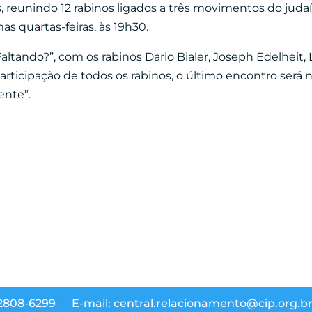
 reunindo 12 rabinos ligados a três movimentos do judaí
s quartas-feiras, às 19h30.
Faltando?”, com os rabinos Dario Bialer, Joseph Edelheit
articipação de todos os rabinos, o último encontro será 
nte”.
 2808-6299
E-mail: central.relacionamento@cip.org.b