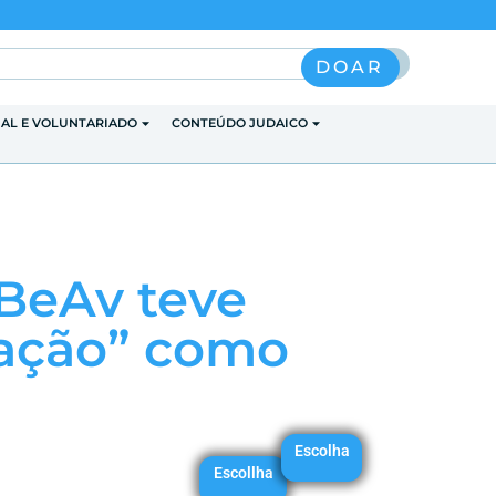
Pesquisar
DOAR
IAL E VOLUNTARIADO
CONTEÚDO JUDAICO
 BeAv teve
cação” como
Escolha
Escollha