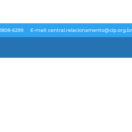
 2808-6299
E-mail: central.relacionamento@cip.org.b