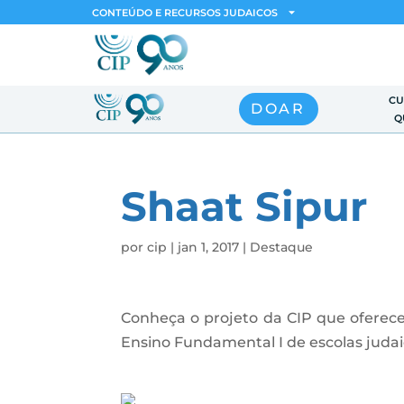
CONTEÚDO E RECURSOS JUDAICOS
CU
DOAR
Q
Shaat Sipur
por
cip
|
jan 1, 2017
|
Destaque
Conheça o projeto da CIP que oferece
Ensino Fundamental I de escolas judai