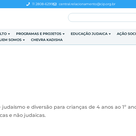
11 2808-6299
central.relacionamento@cip.org.br
LTO
PROGRAMAS E PROJETOS
EDUCAÇÃO JUDAICA
AÇÃO SOC
UEM SOMOS
CHEVRA KADISHA
 judaísmo e diversão para crianças de 4 anos ao 1º an
cas e não judaicas.