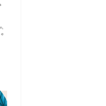
a
n,
 e