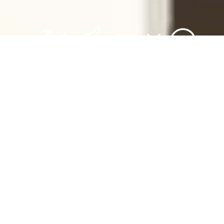
&#x37;
Minián Diário
Serviços conduzidos pelos rabinos e
chazanim da CIP, em todos os dias da
semana.
Todos os serviços são realizados on-
line e presencialmente, na CIP.