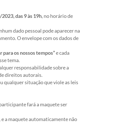
/2023, das 9 às 19h
, no horário de
enhum dado pessoal pode aparecer na
lgamento. O envelope com os dados de
r para os nossos tempos”
e cada
sse tema.
ualquer responsabilidade sobre a
e direitos autorais.
 qualquer situação que viole as leis
participante fará a maquete ser
as, e a maquete automaticamente não