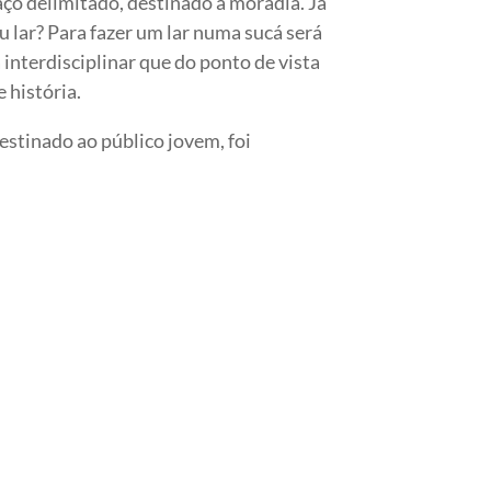
ço delimitado, destinado à moradia. Já
u lar? Para fazer um lar numa sucá será
interdisciplinar que do ponto de vista
 história.
stinado ao público jovem, foi