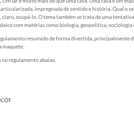
”
.
Um lar é muito mais do que uma casa. Uma casa é um espa
articularizada, impregnada de sentido e história. Qual o se
, claro, ocupá-lo.
O tema também se trata de uma tentativa 
daico com matérias como biologia, geopolítica, sociologia e
gulamento resumido de forma divertida, principalmente de
da maquete.
 no regulamento abaixo.
SUCÓT