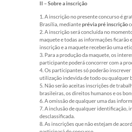
II – Sobre a inscrição
A inscrição no presente concurso é gr
Brasília, mediante
prévia pré inscrição
c
A inscrição será concluída no moment
maquete e todas as informações ficarão 
inscrição e a maquete receberão uma et
Para a produção da maquete, os intere
participante poderá concorrer com a pro
Os participantes só poderão inscrever
utilização indevida de todo ou qualquer b
Não serão aceitas inscrições de traba
brasileiras, os direitos humanos e os bo
A omissão de qualquer uma das informa
A inclusão de qualquer identificação, 
desclassificada.
As inscrições que não estejam de acor
participará do concurso.