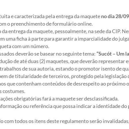
atuita e caracterizada pela entrega da maquete
no dia 28/09
om o preenchimento de formulário online.
o da entrega da maquete, pessoalmente, na sede da CIP. N
em uma ficha à parte para garantir a imparcialidade do ju
iqueta com um número.
ssados deverão se basear no seguinte tema:
“Sucót –
Um la
dução de até duas (2) maquetes, que deverão representar e
 trabalhos de sua autoria, estando o promotor isento de q
em de titularidade de terceiros, protegido pela legislação d
lhos que contenham conteúdos de desrespeito ao próximo ou
ns costumes.
ções obrigatórias fará a maquete ser desclassificada.
informação ou referência que possa indicar a identidade do 
do com todos os itens deste regulamento serão invalidad