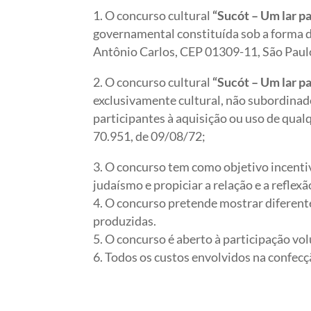
O concurso cultural
“Sucót –
Um lar p
governamental constituída sob a forma d
Antônio Carlos, CEP 01309-11, São Pa
O concurso cultural
“Sucót –
Um lar p
exclusivamente cultural, não subordinad
participantes à aquisição ou uso de qualq
70.951, de 09/08/72;
O concurso tem como objetivo incentiva
judaísmo e propiciar a relação e a refl
O concurso pretende mostrar diferentes
produzidas.
O concurso é aberto à participação vol
Todos os custos envolvidos na confecçã