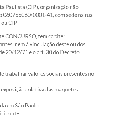
a Paulista (CIP), organização não
o no 060766060/0001-41, com sede na rua
ou CIP.
te CONCURSO, tem caráter
antes, nem à vinculação
deste ou dos
 de 20/12/71 e o art. 30 do Decreto
de trabalhar valores sociais presentes no
da exposição coletiva das maquetes
iada em São Paulo.
icipante.