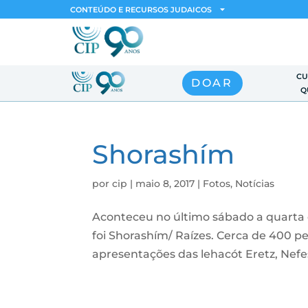
CONTEÚDO E RECURSOS JUDAICOS
CU
DOAR
Q
Shorashím
por
cip
|
maio 8, 2017
|
Fotos
,
Notícias
Aconteceu no último sábado a quarta 
foi Shorashím/ Raízes. Cerca de 400 
apresentações das lehacót Eretz, Nefes