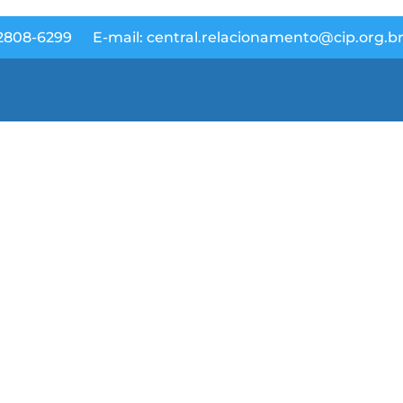
 2808-6299
E-mail: central.relacionamento@cip.org.b