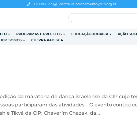
11 2808-6299
central.relacionamento@cip.org.br
LTO
PROGRAMAS E PROJETOS
EDUCAÇÃO JUDAICA
AÇÃO SOC
UEM SOMOS
CHEVRA KADISHA
edição da maratona de dança israelense da CIP cujo t
pessoas participaram das atividades. O evento contou 
h e Tikvá da CIP; Chaverím Chazak, da...